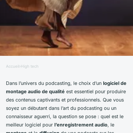
Accueil
›
High tech
HIGH TECH
Quel est le meilleur logiciel de
Dans l’univers du podcasting, le choix d’un
logiciel de
montage audio de qualité
est essentiel pour produire
montage audio pour les
des contenus captivants et professionnels. Que vous
podcasts diffusés sur les
soyez un débutant dans l’art du podcasting ou un
plateformes de streaming ?
connaisseur aguerri, la question se pose : quel est le
meilleur logiciel pour
l’enregistrement audio
, le
Agathe
•
10 mars 2024
•
6 min de lecture