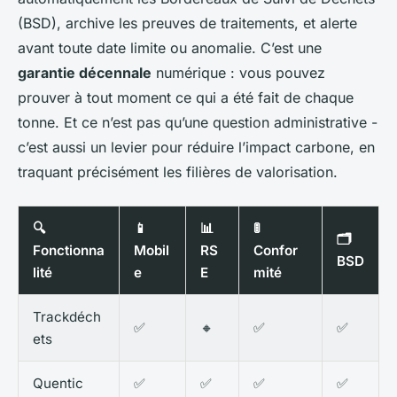
(BSD), archive les preuves de traitements, et alerte
avant toute date limite ou anomalie. C’est une
garantie décennale
numérique : vous pouvez
prouver à tout moment ce qui a été fait de chaque
tonne. Et ce n’est pas qu’une question administrative -
c’est aussi un levier pour réduire l’impact carbone, en
traquant précisément les filières de valorisation.
🔍
📱
📊
🚦
🗂️
Fonctionna
Mobil
RS
Confor
BSD
lité
e
E
mité
Trackdéch
✅
🔸
✅
✅
ets
Quentic
✅
✅
✅
✅