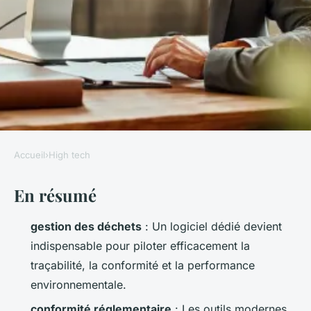
Accueil
›
High tech
HIGH TECH
En résumé
Top logiciels pour optimiser la
gestion des déchets en 2023
gestion des déchets
: Un logiciel dédié devient
indispensable pour piloter efficacement la
Bona
•
30/03/2026 13:49
•
10 min de lecture
traçabilité, la conformité et la performance
environnementale.
conformité réglementaire
: Les outils modernes