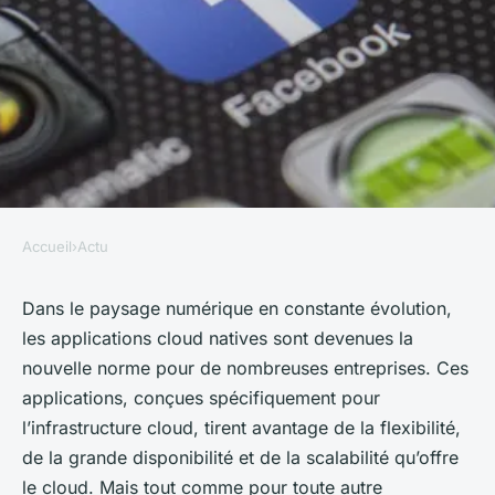
Accueil
›
Actu
ACTU
Quelles sont les meilleures
Dans le paysage numérique en constante évolution,
les applications cloud natives sont devenues la
pratiques pour gérer la
nouvelle norme pour de nombreuses entreprises. Ces
scalabilité d'une application
applications, conçues spécifiquement pour
cloud native?
l’infrastructure cloud, tirent avantage de la flexibilité,
de la grande disponibilité et de la scalabilité qu’offre
Agathe
•
10 mars 2024
•
6 min de lecture
le cloud. Mais tout comme pour toute autre