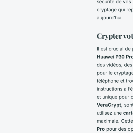
sécurité de vos 
cryptage qui ré
aujourd’hui.
Crypter vo
Il est crucial d
Huawei P30 Pr
des vidéos, des 
pour le cryptage
téléphone et tr
instructions à l
et unique pour 
VeraCrypt
, son
utilisez une
cart
maximale. Cette 
Pro
pour des opé