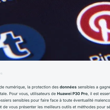
es
ure façon de
e numérique, la protection des
données
sensibles a gagn
ale. Pour vous, utilisateurs de
Huawei P30 Pro
, il est ess
 sensibles sur un
ssiers sensibles pour faire face à toute éventualité malenc
ut de vous présenter les meilleurs outils et méthodes pour s