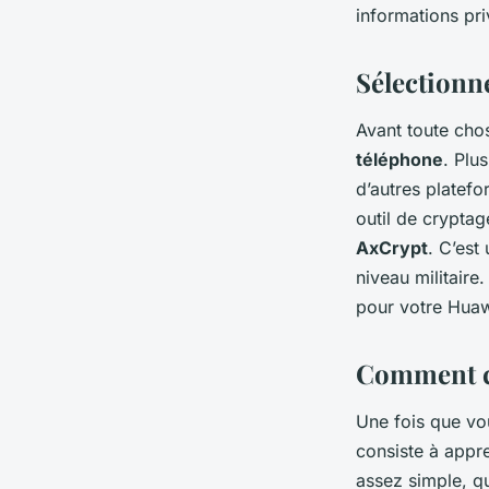
Huawei P30 Pro?
informations pri
Sélectionne
Agathe
•
10 mars 2024
•
5 min de lecture
Avant toute chos
téléphone
. Plu
d’autres platefo
outil de cryptage
AxCrypt
. C’est
niveau militaire
pour votre Huaw
Comment c
Une fois que vou
consiste à appr
assez simple, q