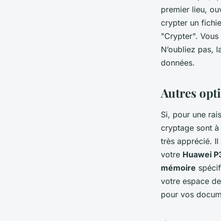
premier lieu, ou
crypter un fichi
"Crypter". Vous 
N’oubliez pas, l
données.
Autres opt
Si, pour une ra
cryptage sont à 
très apprécié. I
votre
Huawei P
mémoire
spécif
votre espace d
pour vos docum