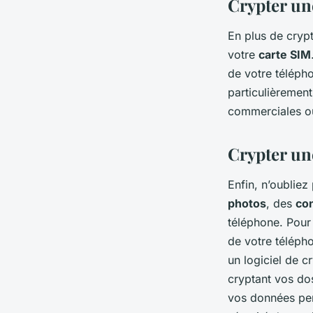
Crypter un
En plus de cryp
votre
carte SIM
de votre télépho
particulièrement
commerciales ou
Crypter un
Enfin, n’oublie
photos
, des
co
téléphone. Pour
de votre télépho
un logiciel de 
cryptant vos do
vos données pers