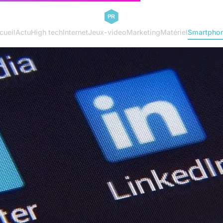
cueil
Actu
High tech
Internet
Jeux-video
Marketing
Matériel
Smartpho