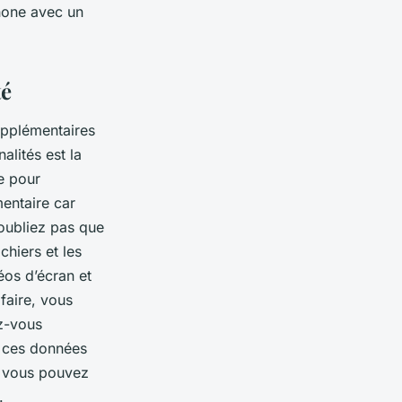
hone avec un
té
upplémentaires
lités est la
ge pour
mentaire car
oubliez pas que
chiers et les
éos d’écran et
 faire, vous
ez-vous
r ces données
, vous pouvez
.