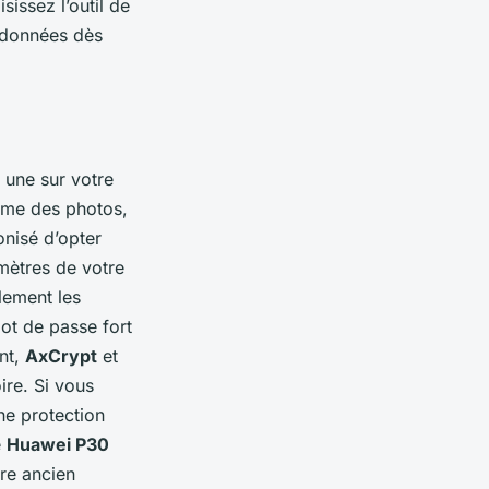
sissez l’outil de
 données dès
z une sur votre
omme des photos,
onisé d’opter
mètres de votre
lement les
mot de passe fort
nt,
AxCrypt
et
ire. Si vous
ne protection
e
Huawei P30
re ancien