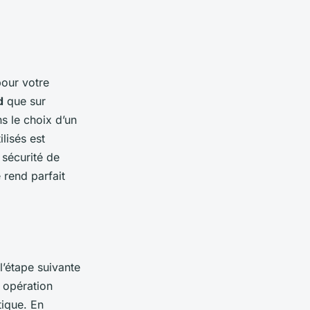
pour votre
d
que sur
s le choix d’un
ilisés est
e sécurité de
e rend parfait
l’étape suivante
e opération
tique. En