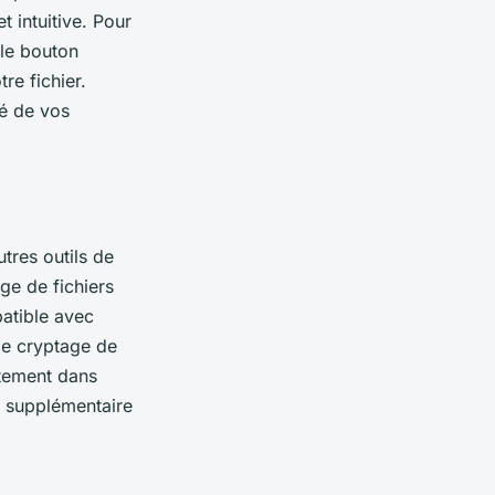
t intuitive. Pour
 le bouton
re fichier.
té de vos
tres outils de
ge de fichiers
patible avec
de cryptage de
ctement dans
n supplémentaire