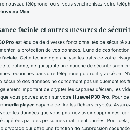
tre nouveau téléphone, ou si vous synchronisez votre télép
ndows ou Mac
.
ance faciale et autres mesures de sécuri
30 Pro
est équipé de diverses fonctionnalités de sécurité s
enter la protection de vos données. L’une de ces fonctionna
 faciale
. Cette technologie analyse les traits de votre visa
tre téléphone, ce qui ajoute une couche de sécurité supplé
onnes reconnues par votre téléphone pourront y accéder. N’
 la sécurité des données ne concernent pas uniquement les fi
 également important de crypter les captures d’écran, les vid
 que vous pouvez avoir sur votre
Huawei P30 Pro
. Pour ce
 un
media player
capable de lire les fichiers cryptés. Assur
ypter les données que vous pourriez avoir supprimées, ca
 récupérées par des personnes mal intentionnées. Pour cela
l de cryptage qui offre une fonction de suppression sécurisée