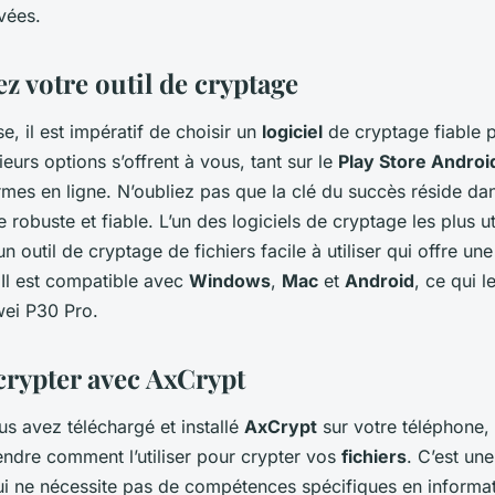
vées.
z votre outil de cryptage
e, il est impératif de choisir un
logiciel
de cryptage fiable 
sieurs options s’offrent à vous, tant sur le
Play Store Androi
rmes en ligne. N’oubliez pas que la clé du succès réside dan
 robuste et fiable. L’un des logiciels de cryptage les plus ut
 un outil de cryptage de fichiers facile à utiliser qui offre un
. Il est compatible avec
Windows
,
Mac
et
Android
, ce qui l
ei P30 Pro.
rypter avec AxCrypt
s avez téléchargé et installé
AxCrypt
sur votre téléphone, 
endre comment l’utiliser pour crypter vos
fichiers
. C’est un
ui ne nécessite pas de compétences spécifiques en informa