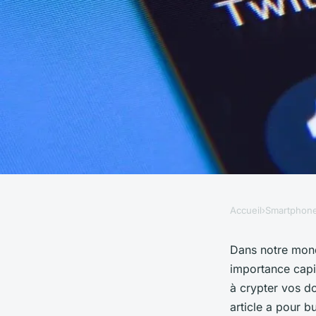
Accueil
›
Smartphon
SMARTPHONES
Quelle est la meille
Dans notre mond
importance capit
crypter des dossiers
à crypter vos do
article a pour b