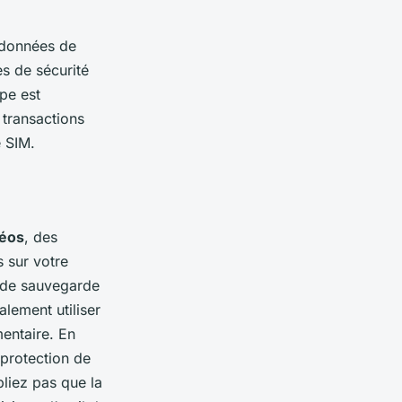
s données de
s de sécurité
ape est
transactions
e SIM.
déos
, des
 sur votre
s de sauvegarde
lement utiliser
entaire. En
 protection de
liez pas que la